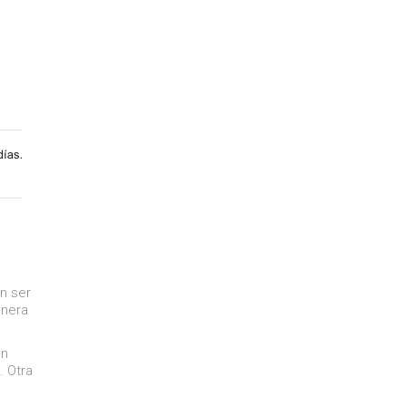
en ser
anera
en
. Otra