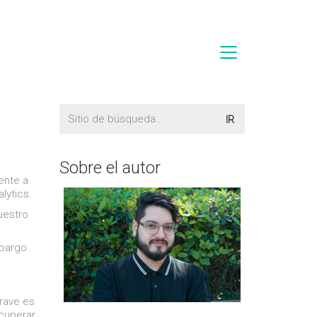
Buscar:
Sobre el autor
mente a
lytics.
nuestro
mbargo
grave es
ecuperar