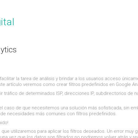
ital
ytics
facilitar la tarea de análisis y brindar a los usuarios acceso única
ste artículo veremos como crear filtros predefinidos en Google Ana
uir tráfico de determinados ISP, direcciones IP, subdirectorios de 
el caso de que necesitemos una solución más sofisticada, sin e
a de necesidades más comunes con filtros predefinidos.
ido!
 que utilizaremos para aplicar los filtros deseados. Un error muy 
ue una vez que los datos son filtrados no podremos volver atrás y r