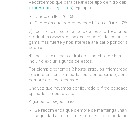
Recordemos que para crear este tipo de filtro de
expresiones regulares
). Ejemplo:
Dirección IP: 176.168.1.1
Dirección que debemos escribir en el filtro: 176\
3) Excluir/incluir solo tráfico para los subdirectorios
productos (www.regalosideales.com), de los cuale
gama más fuerte y nos interesa analizarlo por po
sección.
4) Excluir/incluir solo el tráfico al nombre de host:
E
incluir o excluir algunos de estos.
Por ejemplo tenemos 3 hosts: artículos.miempre
nos interesa analizar cada host por separado, por 
nombre de host deseado.
Una vez que hayamos configurado el filtro deseado,
aplicado a nuestra vista!
Algunos consejos útiles:
Se recomienda que siempre se mantenga una vista
seguridad ante cualquier problema que podamos t