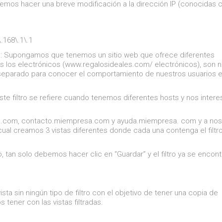
bemos hacer una breve modificación a la dirección IP (conocidas
.168\.1\.1
:
Supongamos que tenemos un sitio web que ofrece diferentes
s los electrónicos (www.regalosideales.com/ electrónicos), son n
r separado para conocer el comportamiento de nuestros usuarios 
ste filtro se refiere cuando tenemos diferentes hosts y nos intere
sa.com, contacto.miempresa.com y ayuda.miempresa. com y a nos
cual creamos 3 vistas diferentes donde cada una contenga el filtr
 tan solo debemos hacer clic en “Guardar” y el filtro ya se encont
 sin ningún tipo de filtro con el objetivo de tener una copia de
ener con las vistas filtradas.