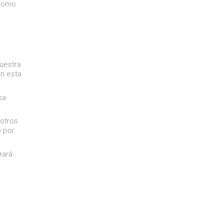
 como
uestra
en esta
sa
otros
o por
rará