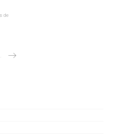
is de
s en Facebook Ads