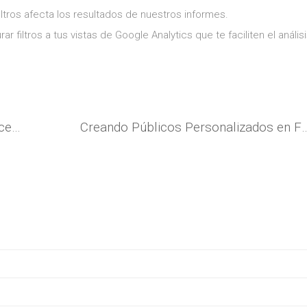
ltros afecta los resultados de nuestros informes.
ar filtros a tus vistas de Google Analytics que te faciliten el anális
Cómo funciona el nuevo pixel de Facebook Ads
Creando Públicos Personalizado