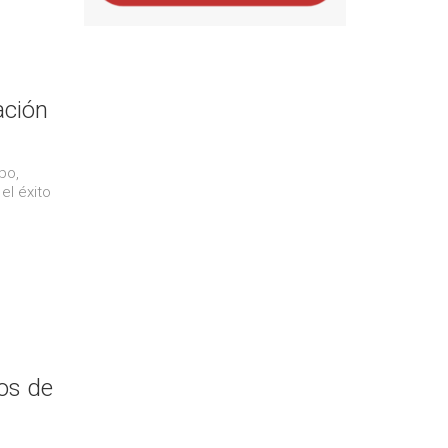
ación
po,
el éxito
os de