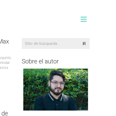
 Max
Buscar:
njunto
Sobre el autor
rindar
ursos
 de