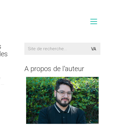
s
Rechercher:
les
A propos de l'auteur
c
...