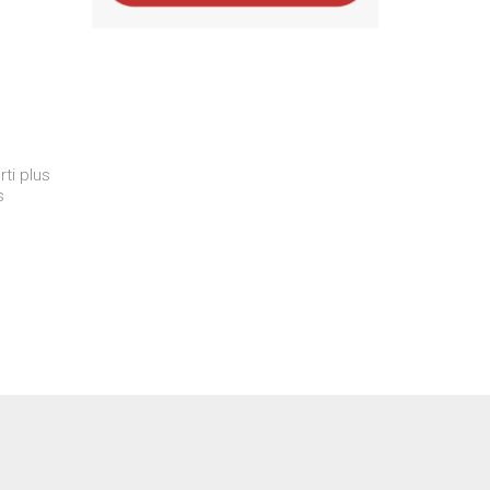
rti plus
s